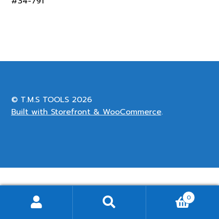
#34-791
© T.M.S TOOLS 2026
Built with Storefront & WooCommerce
.
0